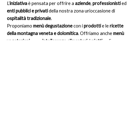
L’
iniziativa
è pensata per offrire a
aziende
,
professionisti
ed
enti pubblici e privati
della nostra zona un’occasione di
ospitalità tradizionale
.
Proponiamo
menù degustazione
con i
prodotti
e le
ricette
della montagna veneta e dolomitica
. Offriamo anche
menù
vegetariani
o per
intolleranze alimentari
. I
piatti
e gli
abbinamenti con i vini
possono essere spiegati anche in
lingua
inglese
.
È possibile prenotare, prima o dopo il
pranzo
, un’
attività
didattica
, una
visita alla fattoria
o un’
escursione
. Anche queste
attività possono essere condotte in
inglese
.
TORNA AGLI “EVENTI”