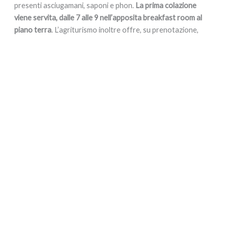
presenti asciugamani, saponi e phon.
La prima colazione
viene servita, dalle 7 alle 9 nell’apposita breakfast room al
piano terra
. L’agriturismo inoltre offre, su prenotazione,
pranzo e cena
.
In estate ci si può rilassare e riposare nell’
ampio giardino
esterno
. Vi sono
sdrai, sedie
ed
ombrelloni
. In inverno la
sala
comune al piano superiore
offre spazio per leggere, giocare
a carte o lavorare al PC.
In questa camera non sono ammessi animali
.
E’ particolarmente adatta a coloro che vogliono vivere in
una fattoria.
Informazioni generali:
Numero di letti:
1
Numero di posti letto:
2
Letto aggiuntivo:
No