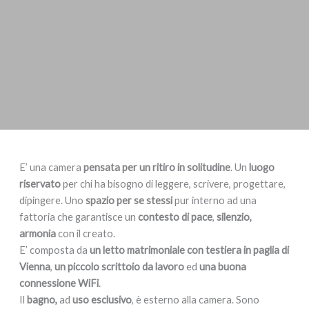
E’ una camera
pensata per un ritiro in solitudine
. Un
luogo
riservato
per chi ha bisogno di leggere, scrivere, progettare,
dipingere. Uno
spazio per se stessi
pur interno ad una
fattoria che garantisce un
contesto di pace
,
silenzio,
armonia
con il creato.
E’ composta da
un letto matrimoniale con testiera in paglia di
Vienna
,
un piccolo scrittoio da lavoro
ed
una buona
connessione WiFi
.
Il
bagno,
ad
uso esclusivo
, è esterno alla camera. Sono